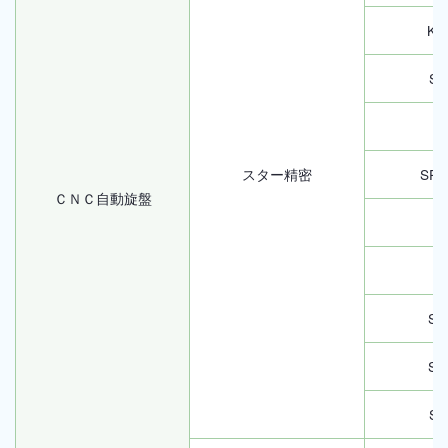
KN
SV
S
スター精密
SR-
ＣＮＣ自動旋盤
S
S
SB
SB
SR