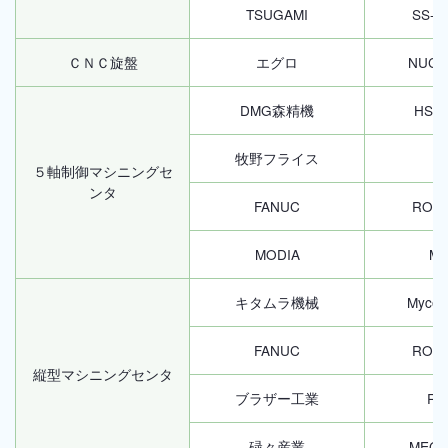
TSUGAMI
SS-2
ＣＮＣ旋盤
エグロ
NUCB
DMG森精機
HSC3
牧野フライス
V
５軸制御マシニングセ
ンタ
FANUC
ROBO
MODIA
MM
キタムラ機械
Mycen
FANUC
ROBO
縦型マシニングセンタ
ブラザー工業
R6
碌々産業
MEGA