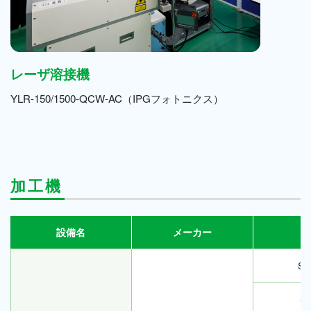
レーザ溶接機
YLR-150/1500-QCW-AC（IPGフォトニクス）
加工機
設備名
メーカー
SV
SD