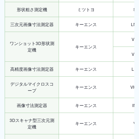
形状粗さ測定機
ミツトヨ
SJ
三次元画像寸法測定器
キーエンス
LM-
VR-
ワンショット3D形状測
キーエンス
定機
VR-
高精度画像寸法測定器
キーエンス
LM-
デジタルマイクロスコ
キーエンス
VHX
ープ
画像寸法測定器
キーエンス
IM
3Dスキャナ型三次元測
キーエンス
VL
定機