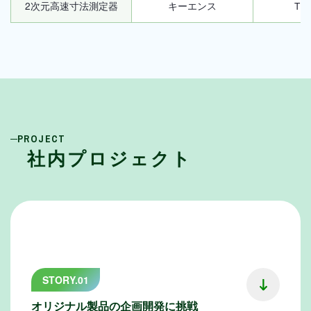
2次元高速寸法測定器
キーエンス
TM-
PROJECT
社内プロジェクト
STORY.01
オリジナル製品の企画開発に挑戦