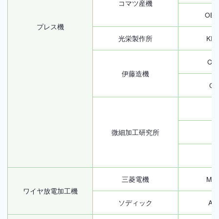
コマツ産機
OBS
プレス機
光栄製作所
KPH
CCP
伊藤造機
CC
D
微細加工研究所
MC
D
三菱電機
MV1
ワイヤ放電加工機
ソディック
AQ