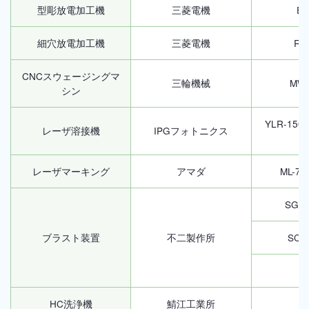
型彫放電加工機
三菱電機
EA
細穴放電加工機
三菱電機
RH
CNCスウェージングマ
三輪機械
MWS
シン
YLR-150/
レーザ溶接機
IPGフォトニクス
レーザマーキング
アマダ
ML-73
SGF-
ブラスト装置
不二製作所
SCD
MF
HC洗浄機
鯖江工業所