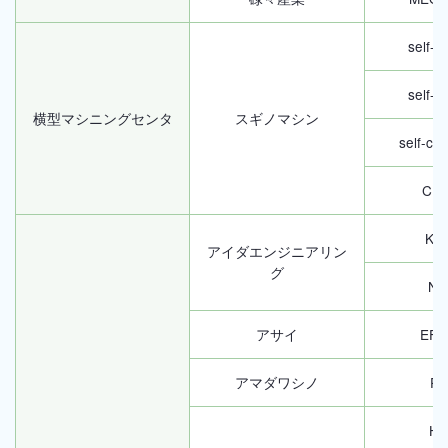
self-c
self-c
横型マシニングセンタ
スギノマシン
self-ce
CN
K-
アイダエンジニアリン
グ
NC
アサイ
EFP
アマダワシノ
PU
H1