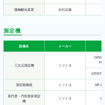
陽極酸化装置
自社設備
測定機
設備名
メーカー
CRYST
PLU
三次元測定機
ミツトヨ
CRYSTA-
測定顕微鏡
ミツトヨ
MF-B4
真円度・円筒形状測定
ミツトヨ
RA
機